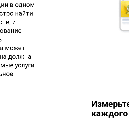
ии в одном
стро найти
ств, и
зование
ь
на может
она должна
имые услуги
льное
Измерьт
каждого