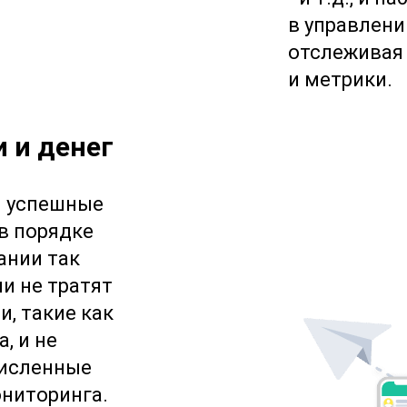
в управлен
отслеживая
и метрики.
 и денег
й успешные
в порядке
ании так
и не тратят
и, такие как
, и не
численные
ниторинга.