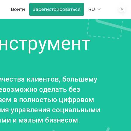
Войти
Зарегистрироваться
RU
нструмент
ичества клиентов, большему
невозможно сделать без
вем в полностью цифровом
ения управления социальными
ями и малым бизнесом.