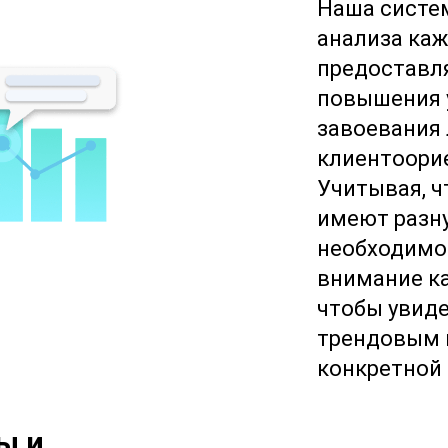
Наша систем
анализа каж
предоставл
повышения 
завоевания 
клиентоори
Учитывая, 
имеют разн
необходимо
внимание ка
чтобы увиде
трендовым 
конкретной 
ы и