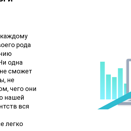
 каждому
воего рода
ению
Ни одна
не сможет
ы, не
м, чего они
ю нашей
нтств вся
е легко