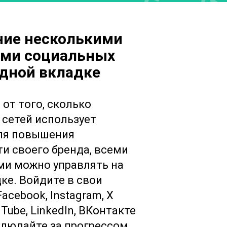
ние несколькими
ами социальных
одной вкладке
от того, сколько
сетей использует
ля повышения
и своего бренда, всеми
ми можно управлять на
ке. Войдите в свои
acebook, Instagram, X
ouTube, LinkedIn, ВКонтакте
наблюдайте за прогрессом