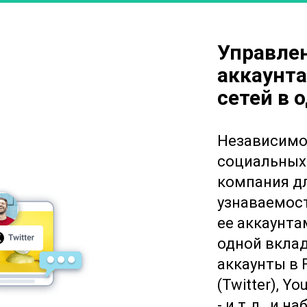
Управле
аккаунт
сетей в 
Независимо 
социальных 
компания д
узнаваемост
ее аккаунта
одной вклад
аккаунты в F
(Twitter), Y
- и т.д., и 