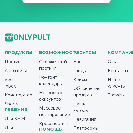
ПРОДУКТЫ
ВОЗМОЖНОСТИ
РЕСУРСЫ
КОМПАНИ
Постинг
Отложенный
Блог
О нас
постинг
Аналитика
Гайды
Контакты
Контент-
Social
Кейсы
Наши
календарь
inbox
клиенты
Обновления
Несколько
Конструктор
продукта
Тарифы
аккаунтов
Shorty
Наши
Массовое
РЕШЕНИЯ
авторы
планирование
Для SMM
Навигация
Кросспостинг
Для
Платформы
ПОМОЩЬ