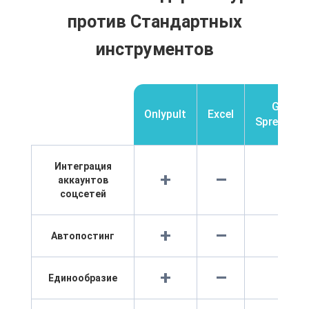
против Стандартных
инструментов
Google
Onlypult
Excel
Spreadshe
Интеграция
+
–
–
аккаунтов
соцсетей
+
–
–
Автопостинг
+
–
–
Единообразие