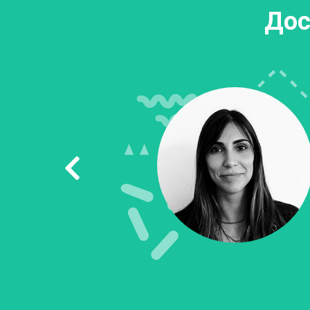
Дос
ьзовать
ервисах.