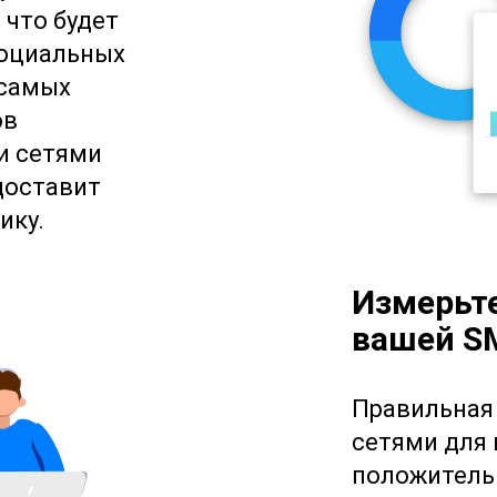
 что будет
социальных
 самых
ов
и сетями
доставит
ику.
Измерьт
вашей S
Правильная
сетями для 
положитель