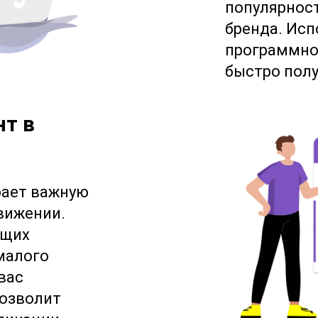
популярност
бренда. Ис
программное
быстро полу
нт в
рает важную
вижении.
ущих
малого
вас
позволит