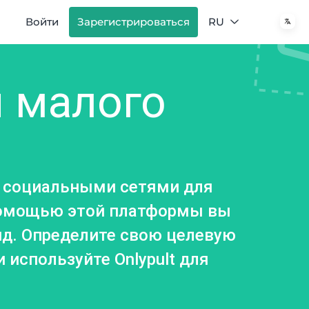
Войти
Зарегистрироваться
RU
 малого
я социальными сетями для
 помощью этой платформы вы
нд. Определите свою целевую
используйте Onlypult для