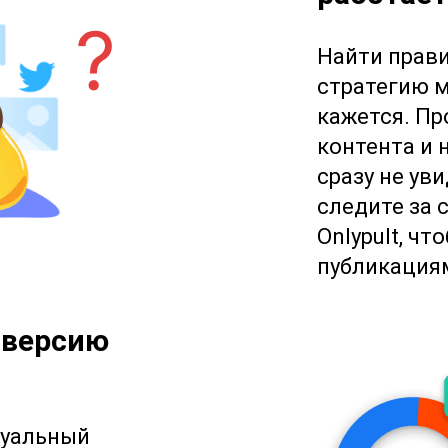
Найти прав
стратегию м
кажется. Пр
контента и 
сразу не ув
следите за 
Onlypult, ч
публикация
нверсию
туальный