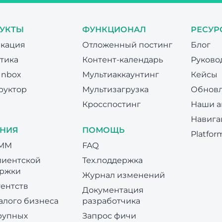
УКТЫ
ФУНКЦИОНАЛ
РЕСУР
кация
Отложенный постинг
Блог
тика
Контент-календарь
Руково
 Inbox
Мультиаккаунтинг
Кейсы
руктор
Мультизагрузка
Обновл
Кросспостинг
Наши а
Навига
НИЯ
ПОМОЩЬ
Platfor
SMM
FAQ
лиентской
Тех.поддержка
ржки
Журнал изменений
гентств
Документация
алого бизнеса
разработчика
рупных
Запрос фичи