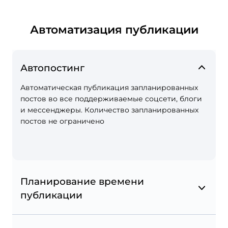
Автоматизация публикации
Автопостинг
Автоматическая публикация запланированных
постов во все поддерживаемые соцсети, блоги
Шоппинг-теги в Instagram
и мессенджеры. Количество запланированных
постов не ограничено
Отмечайте свои товары в публикации, чтобы
превратить ваш Instagram в онлайн-магазин.
Планирование времени
публикации