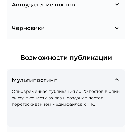
Автоудаление постов
Геометки в Instagram и Facebook
Черновики
Отмечайте места на карте при создании
постов в Instagram и Facebook и сохраняйте
свои геометки в Избранное.
Возможности публикации
Мультипостинг
Одновременная публикация до 20 постов в один
аккаунт соцсети за раз и создание постов
перетаскиванием медиафайлов с ПК.
Упоминания страниц в instagram и Facebook