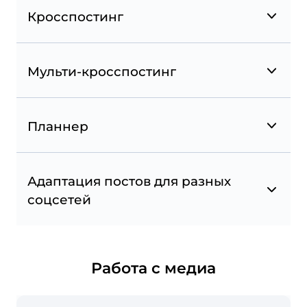
Отмечайте другие страницы Facebook в своих
Кросспостинг
публикациях.
Мульти-кросспостинг
Планнер
Адаптация постов для разных
Избранное из Instagram
соцсетей
Подписывайтесь на аккаунты и хештеги и
отслеживайте по ним публикации для
репостов. Следите за конкурентами и
вдохновляйтесь избранными аккаунтами.
Работа с медиа