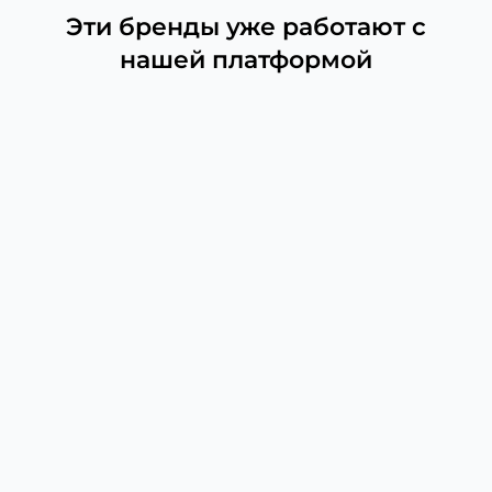
Эти бренды уже работают с
нашей платформой
Лента Instagram и комментарии
Просматривайте ленту опубликованных
постов и отвечайте на комментарии прямо в
Onlypult