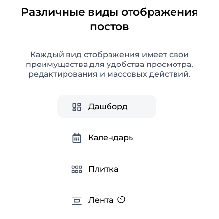
Различные виды отображения
постов
Аналитика Instagram
Каждый вид отображения имеет свои
Расширенная аналитика социальных сетей
преимущества для удобства просмотра,
для получения полезной информации,
редактирования и массовых действий.
оптимизации SMM-стратегии и создания
готовых отчетов.
Дашборд
Календарь
Плитка
Лента
Подсказки для Instagram