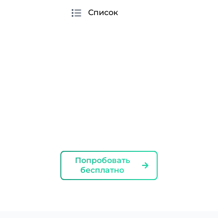
Список
Умные подсказки для улучшения
взаимодействия с Instagram, включающие
отслеживание ненормативной лексики и
слишком популярных или запрещенных
хештегов и словосочетаний
Попробовать
бесплатно
Первый комментарий в Instagram
Добавление Первого комментария при
создании Reels или обычного поста